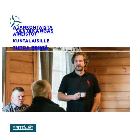
AJANKOHTAISTA
SANTAKANGAS
AINEISTOT
KUNTALAISILLE
TIETOA MEISTÄ
YRITTÄJÄT