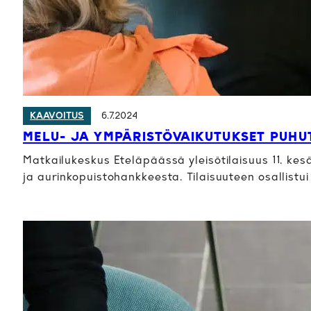
6.7.2024
KAAVOITUS
MELU- JA YMPÄRISTÖVAIKUTUKSET PUHU
Matkailukeskus Eteläpäässä yleisötilaisuus 11. kes
ja aurinkopuistohankkeesta. Tilaisuuteen osallistui