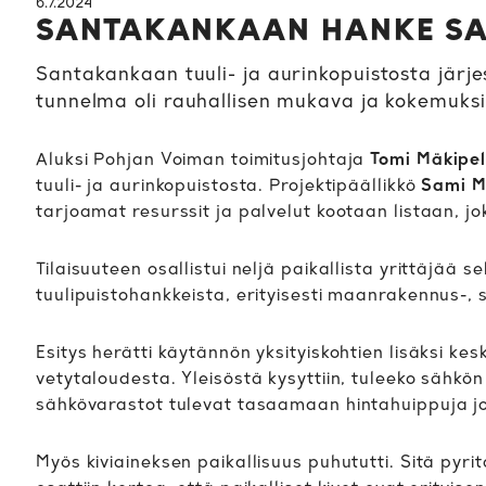
6.7.2024
SANTAKANKAAN HANKE SAI 
Santakankaan tuuli- ja aurinkopuistosta järjest
tunnelma oli rauhallisen mukava ja kokemuksia 
Aluksi Pohjan Voiman toimitusjohtaja
Tomi Mäkipel
tuuli- ja aurinkopuistosta. Projektipäällikkö
Sami M
tarjoamat resurssit ja palvelut kootaan listaan, jo
Tilaisuuteen osallistui neljä paikallista yrittäjää 
tuulipuistohankkeista, erityisesti maanrakennus-, s
Esitys herätti käytännön yksityiskohtien lisäksi k
vetytaloudesta. Yleisöstä kysyttiin, tuleeko säh
sähkövarastot tulevat tasaamaan hintahuippuja jo
Myös kiviaineksen paikallisuus puhututti. Sitä pyr