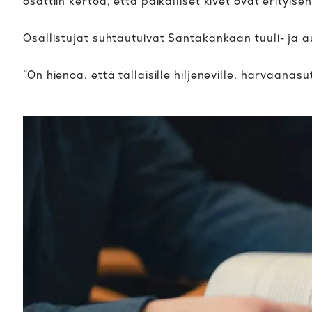
osattiin kertoa, että paikalliset kivet ovat erityisen
Osallistujat suhtautuivat Santakankaan tuuli- ja 
”On hienoa, että tällaisille hiljeneville, harvaanas