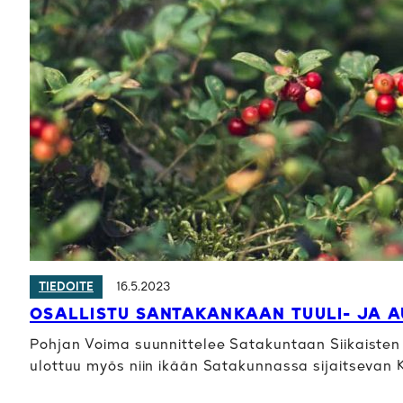
16.5.2023
TIEDOITE
OSALLISTU SANTAKANKAAN TUULI- JA 
Pohjan Voima suunnittelee Satakuntaan Siikaisten 
ulottuu myös niin ikään Satakunnassa sijaitseva