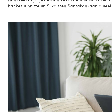
Hankkeesta järjestetään keskustelutilaisuus seudu
hankesuunnittelun Siikaisten Santakankaan alueelle