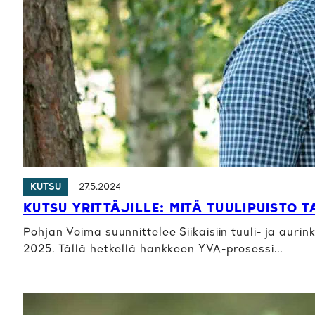
27.5.2024
KUTSU
KUTSU YRITTÄJILLE: MITÄ TUULIPUISTO T
Pohjan Voima suunnittelee Siikaisiin tuuli- ja aur
2025. Tällä hetkellä hankkeen YVA-prosessi…