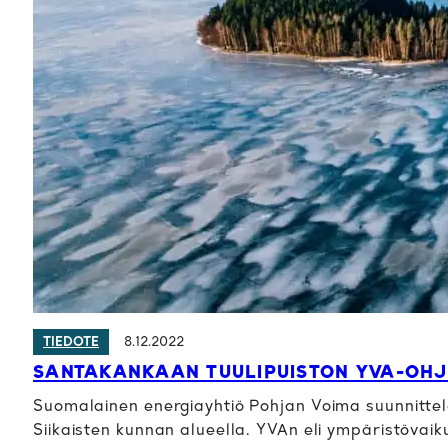
8.12.2022
TIEDOTE
SANTAKANKAAN TUULIPUISTON YVA-OHJ
Suomalainen energiayhtiö Pohjan Voima suunnittele
Siikaisten kunnan alueella. YVAn eli ympäristövai