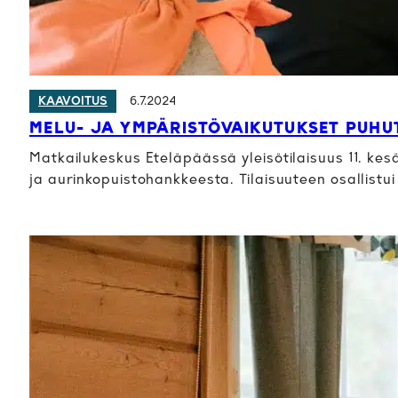
6.7.2024
KAAVOITUS
MELU- JA YMPÄRISTÖVAIKUTUKSET PUHU
Matkailukeskus Eteläpäässä yleisötilaisuus 11. kes
ja aurinkopuistohankkeesta. Tilaisuuteen osallistui