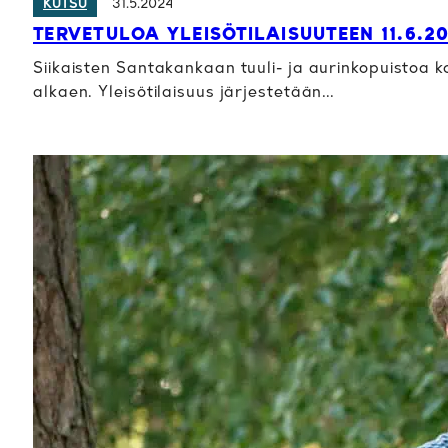
31.5.2024
KUTSU
TERVETULOA YLEISÖTILAISUUTEEN 11.6.2
Siikaisten Santakankaan tuuli- ja aurinkopuistoa kos
alkaen. Yleisötilaisuus järjestetään…