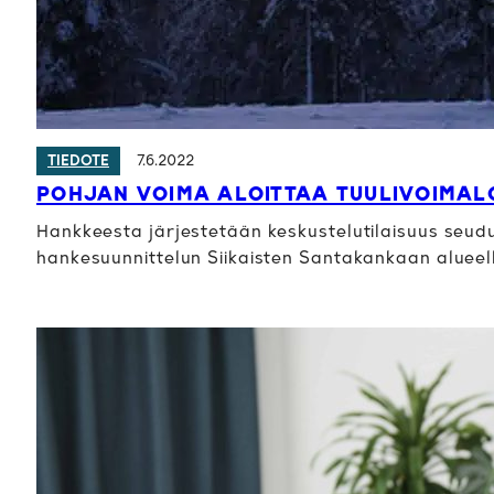
7.6.2022
TIEDOTE
POHJAN VOIMA ALOITTAA TUULIVOIMALO
Hankkeesta järjestetään keskustelutilaisuus seudu
hankesuunnittelun Siikaisten Santakankaan alueelle